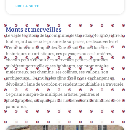
LIRE LA SUITE
Monts et merveilles
Le vaste territoire de la commune de Gourdon (46 km2) offre à
tout regard curieux le prisme de surprises, de découvertes et
d’émotions immanquables.
Que ce soit par ces facettes
historiques ou artistiques, ces paysages ou ces lumières,
chacun peut s’éblouir des merveilles petites et grandes
qu’offrent notre ville et ses habitants, son promontoire
majestueux, ses chemins, ses collines, ses vallons, son
architecture… De multiples clins d’œil nous enchantent en
dévoilant l’âme de Gourdon et rendent inoubliable sa traversée.
Ce prisme inspire de multiples artistes, peintres et
photographes, conquis par les lumières extraordinaires de ce
panorama.