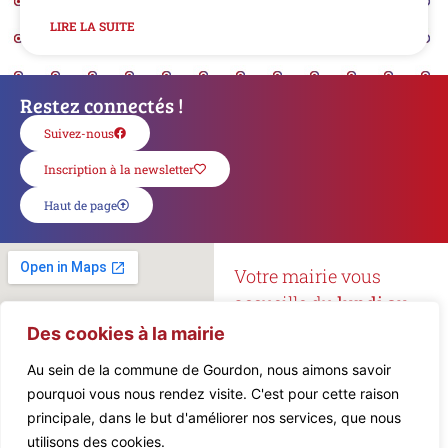
LIRE LA SUITE
Restez connectés !
Suivez-nous
Inscription à la newsletter
Haut de page
Votre mairie vous
accueille du
lundi au
vendredi
de
8h15 à 12h
Des cookies à la mairie
et de
13h à 16h45
.
Au sein de la commune de Gourdon, nous aimons savoir
pourquoi vous nous rendez visite. C'est pour cette raison
Mairie de Gourdon
principale, dans le but d'améliorer nos services, que nous
5, Place de l’Hôtel de Ville
utilisons des cookies.
46300 Gourdon