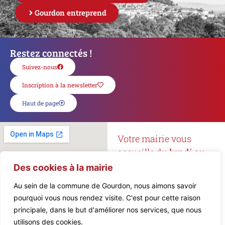
Gourdon entreprend
Restez connectés !
Suivez-nous
Inscription à la newsletter
Haut de page
Votre mairie vous
accueille du
lundi au
vendredi
de
8h15 à 12h
Des cookies à la mairie
et de
13h à 16h45
.
Au sein de la commune de Gourdon, nous aimons savoir
pourquoi vous nous rendez visite. C'est pour cette raison
Mairie de Gourdon
principale, dans le but d'améliorer nos services, que nous
5, Place de l’Hôtel de Ville
utilisons des cookies.
46300 Gourdon