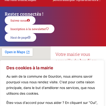
Pour rester branché, élaguez
Navette municipale : reprise du service le 2 juin 2026
Restez connectés !
Suivez-nous
Inscription à la newsletter
Haut de page
Votre mairie vous
accueille du
lundi au
vendredi
de
8h15 à 12h
Des cookies à la mairie
et de
13h à 16h45
.
Au sein de la commune de Gourdon, nous aimons savoir
pourquoi vous nous rendez visite. C'est pour cette raison
Mairie de Gourdon
principale, dans le but d'améliorer nos services, que nous
5, Place de l’Hôtel de Ville
utilisons des cookies.
46300 Gourdon
Êtes-vous d'accord pour nous aider ? En cliquant sur "Oui",
Téléphone :
05 65 27 01 10